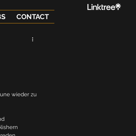
BS
CONTACT
aune wieder zu 
nd 
lishern 
reden. 