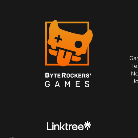
Ga
T
N
J