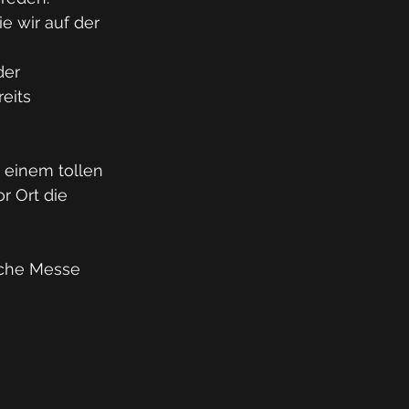
e wir auf der 
der 
eits 
 einem tollen 
 Ort die 
lche Messe 