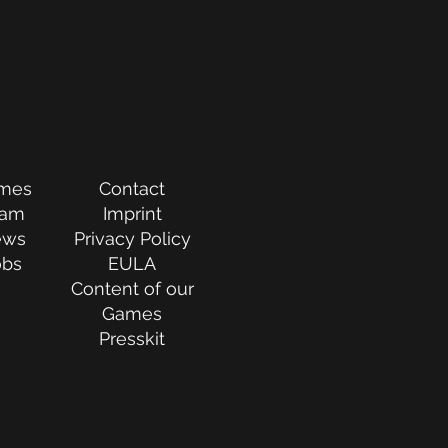
mes
Contact
eam
Imprint
ews
Privacy Policy
obs
EULA
Content of our
Games
Presskit