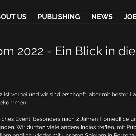
BOUT US
PUBLISHING
NEWS
JO
 2022 - Ein Blick in die
st vorbei und wir sind erschöpft, aber mit bester L
ngekommen. 
liches Event, besonders nach 2 Jahren Homeoffice u
en. Wir durften viele andere Indies treffen, mit Pub
llem endlich wieder mit unseren Spielern in Persona 