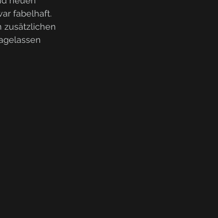
nd neuen 
r fabelhaft. 
 zusätzlichen 
dagelassen 