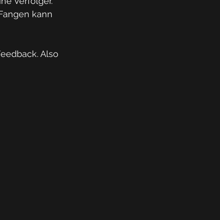
e Verfolger. 
 Fangen kann 
eedback. Also 