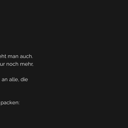
eht man auch. 
 nur noch mehr, 
n alle, die 
 packen: