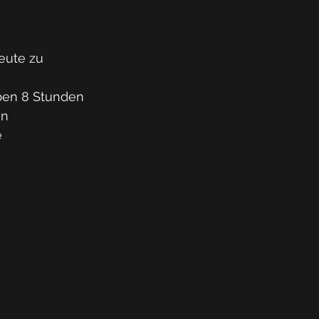
eute zu 
aben 8 Stunden 
n 
 