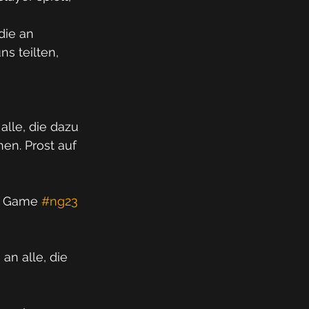
die an 
s teilten, 
alle, die dazu 
en. Prost auf 
c Game 
#ng23
n alle, die 