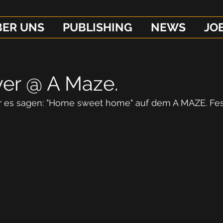
BER UNS
PUBLISHING
NEWS
JO
yer @ A Maze.
r es sagen: "Home sweet home" auf dem A MAZE. Festi