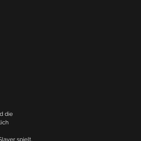
d die 
ich 
ayer spielt, 